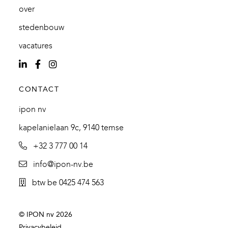
over
stedenbouw
vacatures
CONTACT
ipon nv
kapelanielaan 9c, 9140 temse
+32 3 777 00 14
info@ipon-nv.be
btw be 0425 474 563
© IPON nv 2026
Privacybeleid