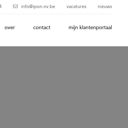
4
info@ipon-nv.be
vacatures
nieuws
over
contact
mijn klantenportaal