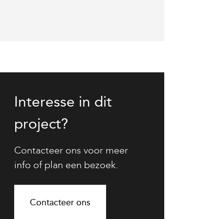
Interesse in dit
project?
Contacteer ons voor meer
info of plan een bezoek.
Contacteer ons