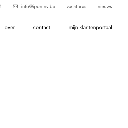
4
info@ipon-nv.be
vacatures
nieuws
over
contact
mijn klantenportaal