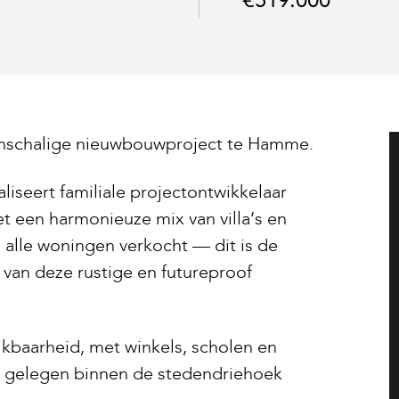
€519.000
einschalige nieuwbouwproject te Hamme.
liseert familiale projectontwikkelaar
 een harmonieuze mix van villa’s en
a alle woningen verkocht — dit is de
n van deze rustige en futureproof
ikbaarheid, met winkels, scholen en
al gelegen binnen de stedendriehoek