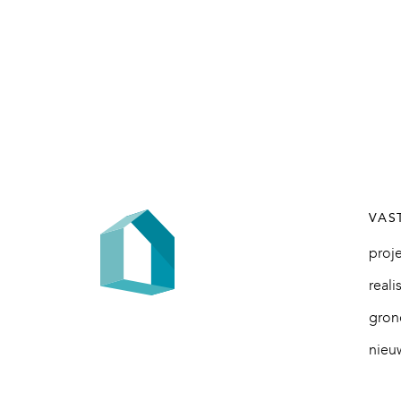
VAS
proj
reali
gron
nieu