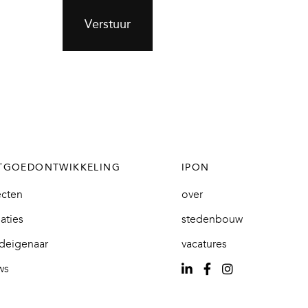
Verstuur
TGOEDONTWIKKELING
IPON
ecten
over
saties
stedenbouw
deigenaar
vacatures
ws