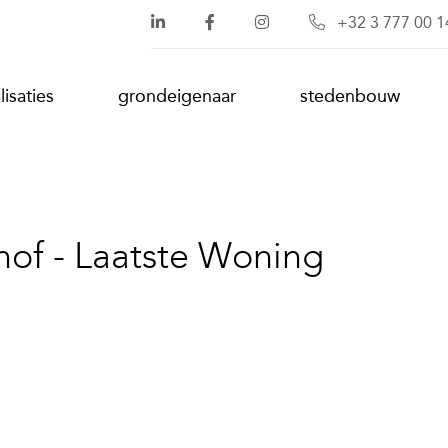
+32 3 777 00 1
lisaties
grondeigenaar
stedenbouw
hof - Laatste Woning