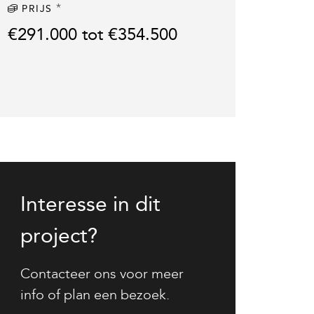
*
PRIJS
€291.000 tot €354.500
Interesse in dit
project?
Contacteer ons voor meer
info of plan een bezoek.