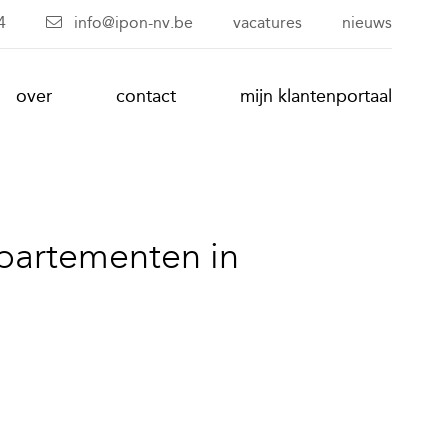
4
info@ipon-nv.be
vacatures
nieuws
over
contact
mijn klantenportaal
partementen in