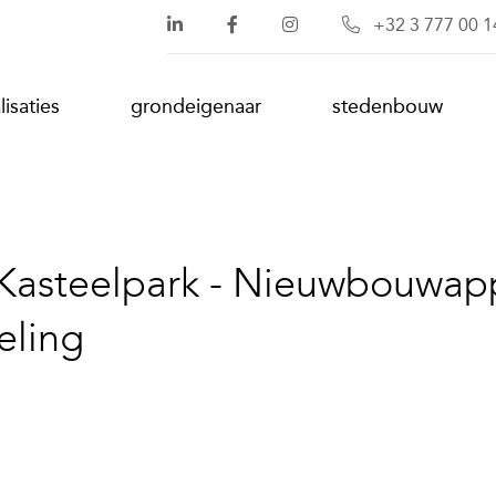
+32 3 777 00 1
lisaties
grondeigenaar
stedenbouw
 Kasteelpark - Nieuwbouwap
eling