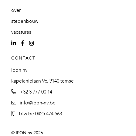
over
stedenbouw
vacatures
CONTACT
ipon nv
kapelanielaan 9c, 9140 temse
+32 3 777 00 14
info@ipon-nv.be
btw be 0425 474 563
© IPON nv 2026